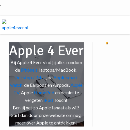
.
Apple 4 Ever
Bij Apple 4 Ever vind jij alles rondom
de
iPhone's
, laptops/MacBook,
Dekstop / iMac
, de
Apple smart
watch
, de Earpods en Airpods,
Apple
TV
, Apple
HomePod
en de niet te
vergeten
iPod
Touch!
Ben jij net zo Apple fanaat als wij?
Surf dan door onze website om nog
meer over Apple te ontdekken!